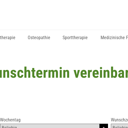
therapie
Osteopathie
Sporttherapie
Medizinische 
nschtermin vereinba
Wochentag
Wunschze